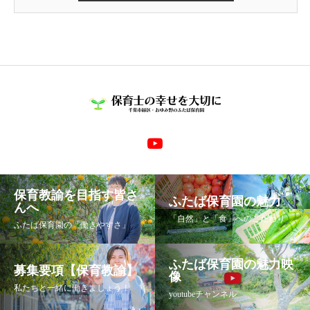
保育教諭を目指す皆さ
ふたば保育園の魅力
んへ
「自然」と「食」へのこだわり
ふたば保育園の「働きやすさ」
ふたば保育園の魅力映
募集要項【保育教諭】
像
私たちと一緒に働きましょう！
youtubeチャンネル