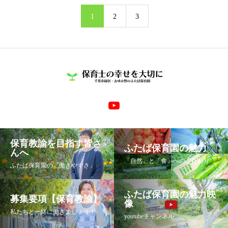
1
2
3
保育教諭を目指す皆さ
ふたば保育園の魅力
んへ
「自然」と「食」へのこだわり
ふたば保育園の「働きやすさ」
ふたば保育園の魅力映
募集要項【保育教諭】
像
私たちと一緒に働きましょう！
youtubeチャンネル